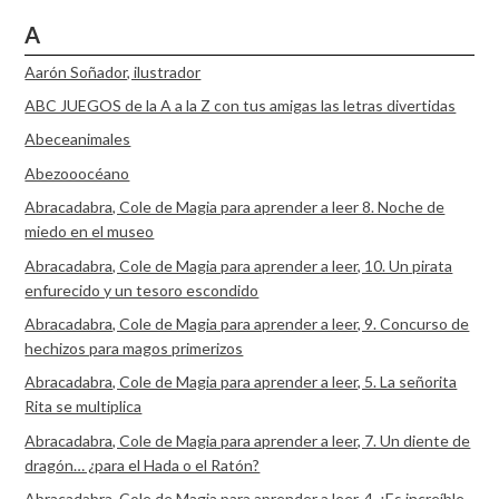
A
Aarón Soñador, ilustrador
ABC JUEGOS de la A a la Z con tus amigas las letras divertidas
Abeceanimales
Abezooocéano
Abracadabra, Cole de Magia para aprender a leer 8. Noche de
miedo en el museo
Abracadabra, Cole de Magia para aprender a leer, 10. Un pirata
enfurecido y un tesoro escondido
Abracadabra, Cole de Magia para aprender a leer, 9. Concurso de
hechizos para magos primerizos
Abracadabra, Cole de Magia para aprender a leer, 5. La señorita
Rita se multiplica
Abracadabra, Cole de Magia para aprender a leer, 7. Un diente de
dragón… ¿para el Hada o el Ratón?
Abracadabra, Cole de Magia para aprender a leer, 4. ¡Es increíble,