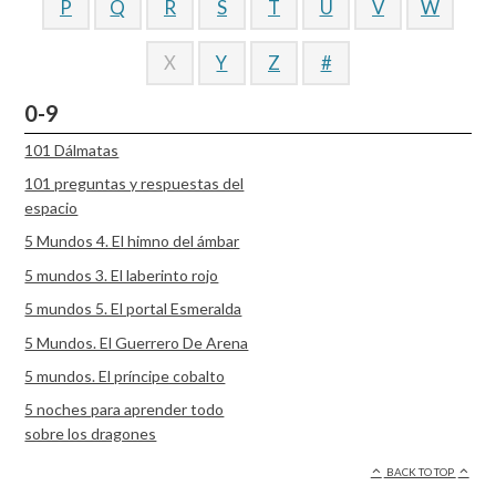
P
Q
R
S
T
U
V
W
X
Y
Z
#
0-9
101 Dálmatas
101 preguntas y respuestas del
espacio
5 Mundos 4. El himno del ámbar
5 mundos 3. El laberinto rojo
5 mundos 5. El portal Esmeralda
5 Mundos. El Guerrero De Arena
5 mundos. El príncipe cobalto
5 noches para aprender todo
sobre los dragones
BACK TO TOP