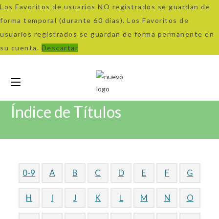
Los Favoritos de usuarios NO registrados se guardan de
forma temporal (durante 60 días). Los Favoritos de
usuarios registrados se guardan de forma permanente en
su cuenta.
Descartar
Índice de Títulos
0-9
A
B
C
D
E
F
G
H
I
J
K
L
M
N
O