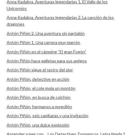
Anna Kadabra. Aventuras legendarias 1. El Valle de los
Unicornios
Anna Kadabra. Aventuras legendarias 2. La canción de los
dragones
Antón Piñón 2. Una aventura sin pantalón
Antón Piñón 1. Una carrera muy marrón
Antón Piñón en el cámping “El gran Fogón”
Antón Piñón hace galletas para sus amigos
Antón Piñón sigue el rastro del olor
Antón Piñón, detective en acción
Antón Piñón, el cole mola un montón
Antón Piñón, en busca de colchón
Antón Piñón, hermanos a mogollón
Antón Piñón, seis capibaras y una invitación
Antón Piñón, una dulce explosión
Aprender a leer con… Los Detectives Zoopencos. Letra ligada 1.