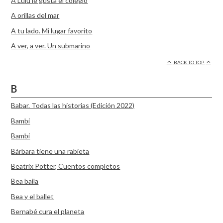
A Lulú le gusta el colegio
A orillas del mar
A tu lado. Mi lugar favorito
A ver, a ver. Un submarino
BACK TO TOP
B
Babar. Todas las historias (Edición 2022)
Bambi
Bambi
Bárbara tiene una rabieta
Beatrix Potter, Cuentos completos
Bea baila
Bea y el ballet
Bernabé cura el planeta