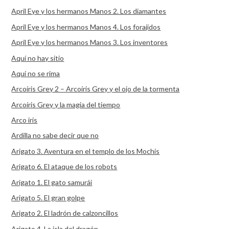
April Eye y los hermanos Manos 2. Los diamantes
April Eye y los hermanos Manos 4. Los forajidos
April Eye y los hermanos Manos 3. Los inventores
Aquí no hay sitio
Aquí no se rima
Arcoíris Grey 2 – Arcoíris Grey y el ojo de la tormenta
Arcoíris Grey y la magia del tiempo
Arco iris
Ardilla no sabe decir que no
Arigato 3. Aventura en el templo de los Mochis
Arigato 6. El ataque de los robots
Arigato 1. El gato samurái
Arigato 5. El gran golpe
Arigato 2. El ladrón de calzoncillos
Arigato 4. La isla del dragón