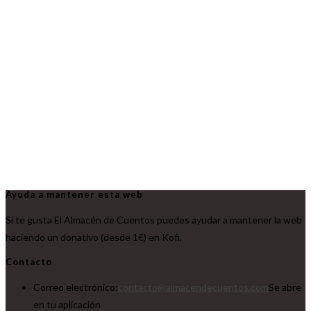
Ayuda a mantener esta web
Si te gusta El Almacén de Cuentos puedes ayudar a mantener la web
haciendo un donativo (desde 1€) en Kofi.
Contacto
Correo electrónico:
contacto@almacendecuentos.com
Se abre
en tu aplicación