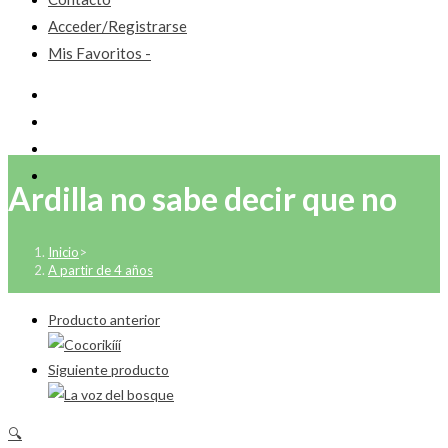
Acceder/Registrarse
Mis Favoritos -
Ardilla no sabe decir que no
Inicio
>
A partir de 4 años
Producto anterior
Siguiente producto
🔍