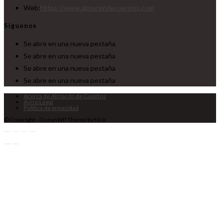
Web:
https://www.almacendecuentos.com
Síguenos
Se abre en una nueva pestaña
Se abre en una nueva pestaña
Se abre en una nueva pestaña
Se abre en una nueva pestaña
Acerca de Almacén de Cuentos
Aviso Legal
Política de privacidad
© Copyright - OceanWP Theme by Nick