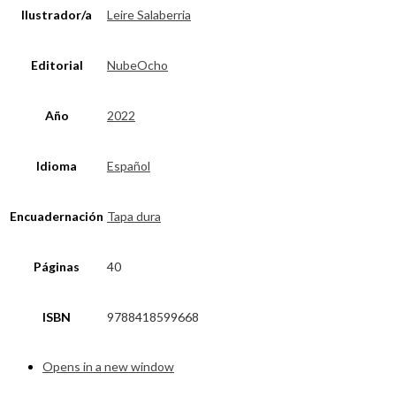
Ilustrador/a
Leire Salaberria
Editorial
NubeOcho
Año
2022
Idioma
Español
Encuadernación
Tapa dura
Páginas
40
ISBN
9788418599668
Opens in a new window