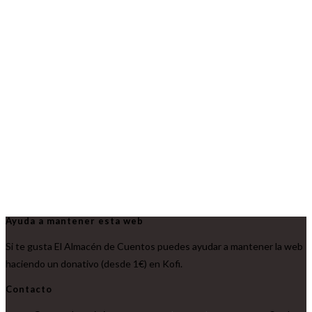
Ayuda a mantener esta web
Si te gusta El Almacén de Cuentos puedes ayudar a mantener la web
haciendo un donativo (desde 1€) en Kofi.
Contacto