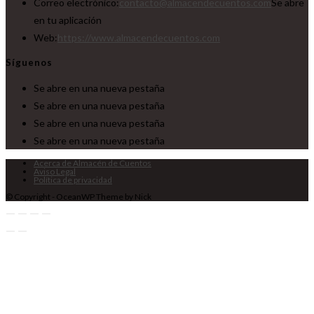
Correo electrónico:
contacto@almacendecuentos.com
Se abre
en tu aplicación
Web:
https://www.almacendecuentos.com
Síguenos
Se abre en una nueva pestaña
Se abre en una nueva pestaña
Se abre en una nueva pestaña
Se abre en una nueva pestaña
Acerca de Almacén de Cuentos
Aviso Legal
Política de privacidad
© Copyright - OceanWP Theme by Nick