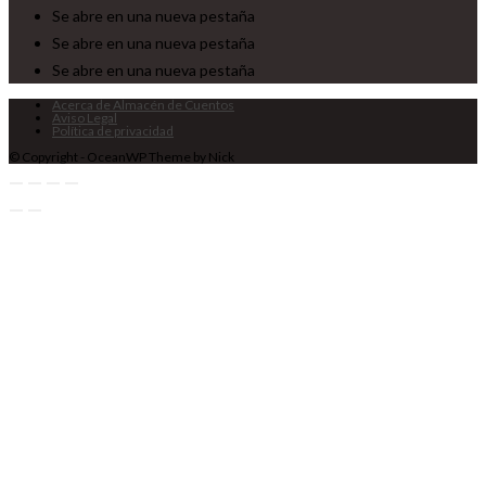
Se abre en una nueva pestaña
Se abre en una nueva pestaña
Se abre en una nueva pestaña
Acerca de Almacén de Cuentos
Aviso Legal
Política de privacidad
© Copyright - OceanWP Theme by Nick