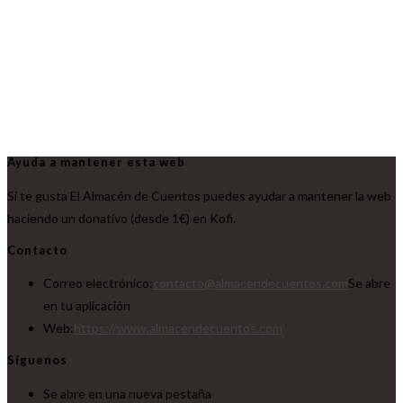
Ayuda a mantener esta web
Si te gusta El Almacén de Cuentos puedes ayudar a mantener la web
haciendo un donativo (desde 1€) en Kofi.
Contacto
Correo electrónico:
contacto@almacendecuentos.com
Se abre
en tu aplicación
Web:
https://www.almacendecuentos.com
Síguenos
Se abre en una nueva pestaña