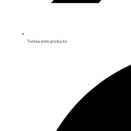
Twitea este producto
Opens
in
a
new
window