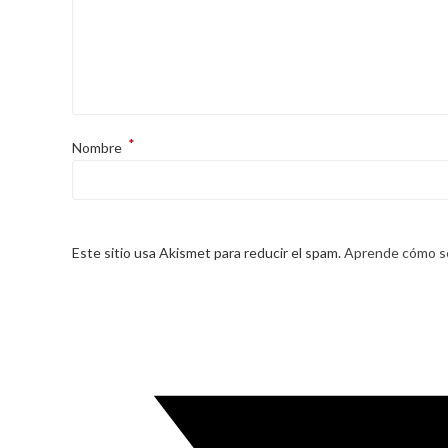
*
Nombre
Este sitio usa Akismet para reducir el spam.
Aprende cómo se
Opens
in
a
new
window