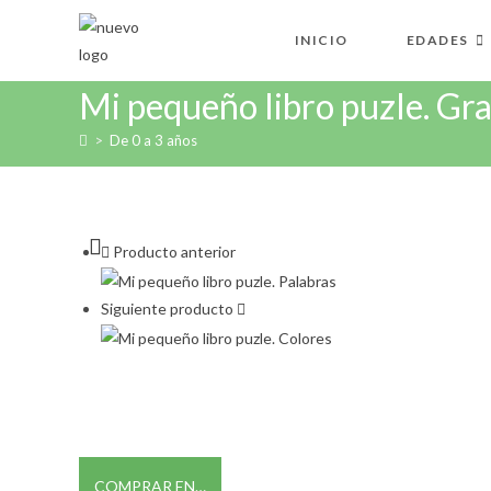
Ir
al
INICIO
EDADES
contenido
Mi pequeño libro puzle. Gr
>
De 0 a 3 años
Producto anterior
Siguiente producto
COMPRAR EN…