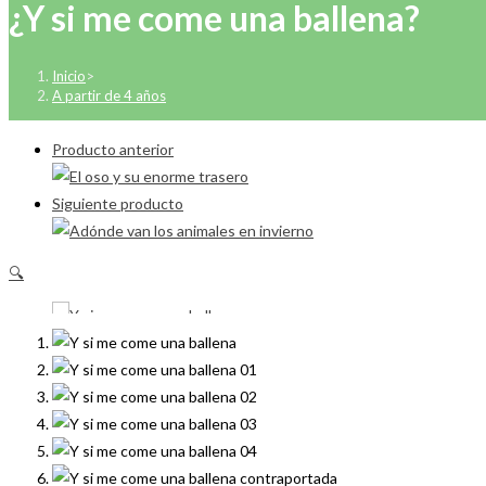
¿Y si me come una ballena?
Inicio
>
A partir de 4 años
Producto anterior
Siguiente producto
🔍