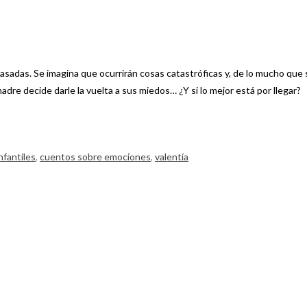
adas. Se imagina que ocurrirán cosas catastróficas y, de lo mucho que se
adre decide darle la vuelta a sus miedos… ¿Y si lo mejor está por llegar?
nfantiles
,
cuentos sobre emociones
,
valentía