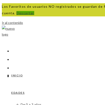
Los Favoritos de usuarios NO registrados se guardan de 
cuenta.
Descartar
Ir al contenido
INICIO
EDADES
De 0 a 3 años