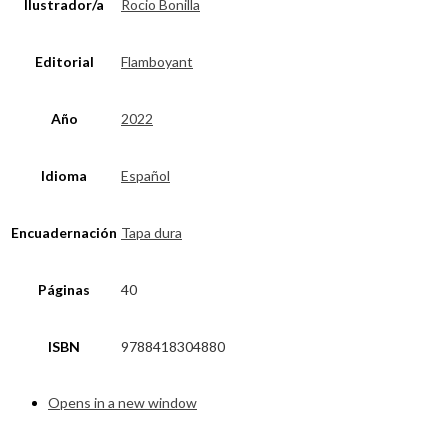
Ilustrador/a
Rocio Bonilla
Editorial
Flamboyant
Año
2022
Idioma
Español
Encuadernación
Tapa dura
Páginas
40
ISBN
9788418304880
Opens in a new window