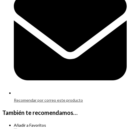
new
window
Recomendar por correo este producto
También te recomendamos…
Añadir a Favoritos