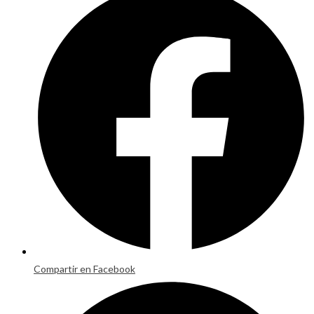
in
a
new
window
Compartir en Facebook
Opens
in