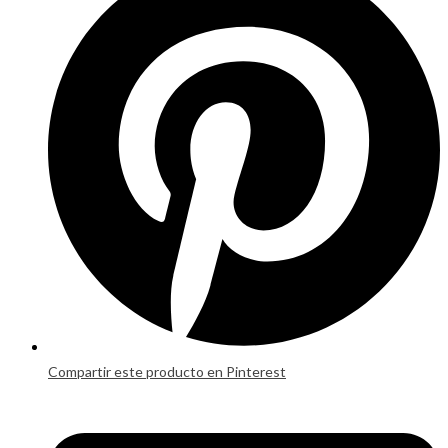
a
new
window
Compartir este producto en Pinterest
Opens
in
a