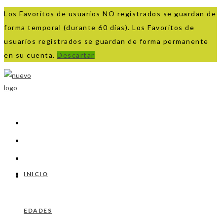
Los Favoritos de usuarios NO registrados se guardan de
forma temporal (durante 60 días). Los Favoritos de
usuarios registrados se guardan de forma permanente
en su cuenta.
Descartar
Ir
al
contenido
INICIO
EDADES