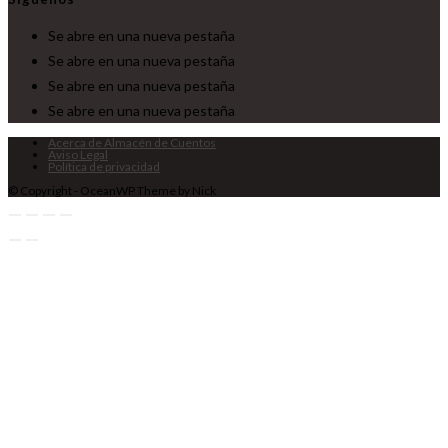
Se abre en una nueva pestaña
Se abre en una nueva pestaña
Se abre en una nueva pestaña
Se abre en una nueva pestaña
Acerca de Almacén de Cuentos
Aviso Legal
Política de privacidad
© Copyright - OceanWP Theme by Nick