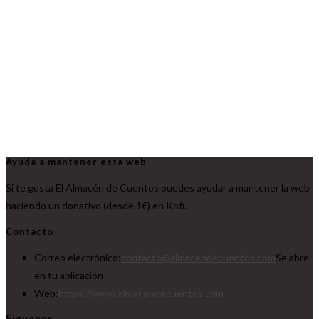
Ayuda a mantener esta web
Si te gusta El Almacén de Cuentos puedes ayudar a mantener la web
haciendo un donativo (desde 1€) en Kofi.
Contacto
Correo electrónico:
contacto@almacendecuentos.com
Se abre
en tu aplicación
Web:
https://www.almacendecuentos.com
Síguenos