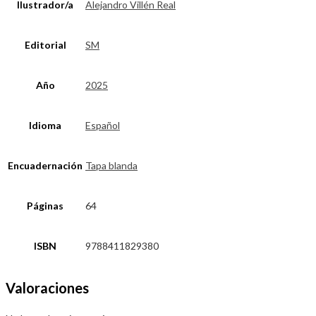
Ilustrador/a
Alejandro Villén Real
Editorial
SM
Año
2025
Idioma
Español
Encuadernación
Tapa blanda
Páginas
64
ISBN
9788411829380
Valoraciones