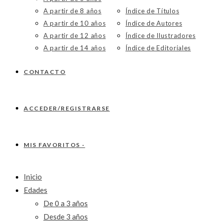
A partir de 8 años
Índice de Títulos
A partir de 10 años
Índice de Autores
A partir de 12 años
Índice de Ilustradores
A partir de 14 años
Índice de Editoriales
CONTACTO
ACCEDER/REGISTRARSE
MIS FAVORITOS -
Inicio
Edades
De 0 a 3 años
Desde 3 años