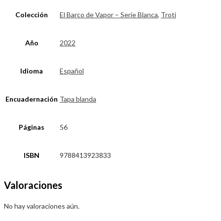
Colección
El Barco de Vapor – Serie Blanca
,
Troti
Año
2022
Idioma
Español
Encuadernación
Tapa blanda
Páginas
56
ISBN
9788413923833
Valoraciones
No hay valoraciones aún.