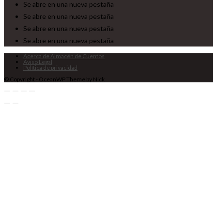
Se abre en una nueva pestaña
Se abre en una nueva pestaña
Se abre en una nueva pestaña
Se abre en una nueva pestaña
Acerca de Almacén de Cuentos
Aviso Legal
Política de privacidad
© Copyright - OceanWP Theme by Nick