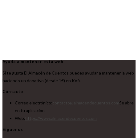
Ayuda a mantener esta web
Si te gusta El Almacén de Cuentos puedes ayudar a mantener la web
haciendo un donativo (desde 1€) en Kofi.
Contacto
Correo electrónico:
contacto@almacendecuentos.com
Se abre
en tu aplicación
Web:
https://www.almacendecuentos.com
Síguenos