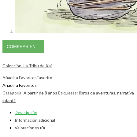
COMPRAR EN…
Colección: La Tribu de Kai
Añadir a Favoritos
Favorito
Añadir a Favoritos
Categoría:
A partir de 8 años
Etiquetas:
libros de aventuras
,
narrativa
infantil
Descripción
Información adicional
Valoraciones (0)