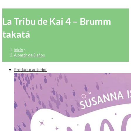
La Tribu de Kai 4 – Brumm
takatá
Inicio
>
A partir de 8 años
Producto anterior