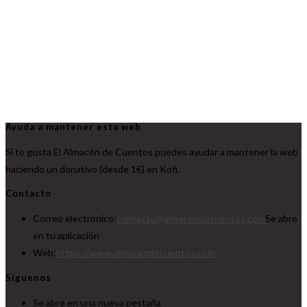
Ayuda a mantener esta web
Si te gusta El Almacén de Cuentos puedes ayudar a mantener la web
haciendo un donativo (desde 1€) en Kofi.
Contacto
Correo electrónico:
contacto@almacendecuentos.com
Se abre
en tu aplicación
Web:
https://www.almacendecuentos.com
Síguenos
Se abre en una nueva pestaña