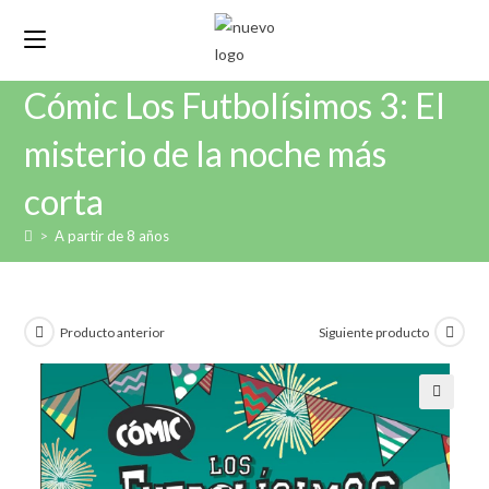
Cómic Los Futbolísimos 3: El
misterio de la noche más
corta
>
A partir de 8 años
Producto anterior
Siguiente producto
🔍