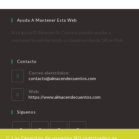
Ayuda A Mantener Esta Web
Si te gusta El Almacén de Cuentos puedes ayudar a
mantener la web haciendo un donativo (desde 1€) en Kofi.
Contacto
Correo electrónico:
contacto@almacendecuentos.com
Web:
https://www.almacendecuentos.com
Síguenos
Los Favoritos de usuarios NO registrados se