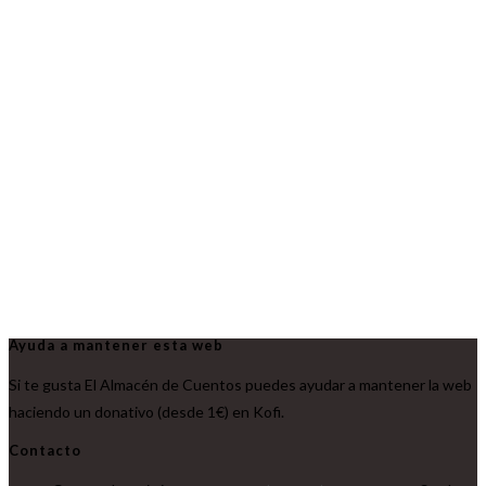
Ayuda a mantener esta web
Si te gusta El Almacén de Cuentos puedes ayudar a mantener la web
haciendo un donativo (desde 1€) en Kofi.
Contacto