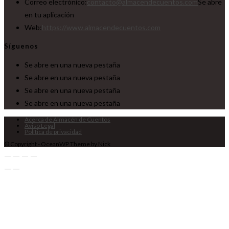
Correo electrónico:
contacto@almacendecuentos.com
Se abre
en tu aplicación
Web:
https://www.almacendecuentos.com
Síguenos
Se abre en una nueva pestaña
Se abre en una nueva pestaña
Se abre en una nueva pestaña
Se abre en una nueva pestaña
Acerca de Almacén de Cuentos
Aviso Legal
Política de privacidad
© Copyright - OceanWP Theme by Nick