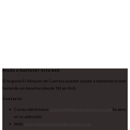
Ayuda a mantener esta web
Si te gusta El Almacén de Cuentos puedes ayudar a mantener la web
haciendo un donativo (desde 1€) en Kofi.
Contacto
Correo electrónico:
contacto@almacendecuentos.com
Se abre
en tu aplicación
Web:
https://www.almacendecuentos.com