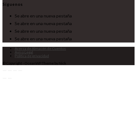
Síguenos
Se abre en una nueva pestaña
Se abre en una nueva pestaña
Se abre en una nueva pestaña
Se abre en una nueva pestaña
Acerca de Almacén de Cuentos
Aviso Legal
Política de privacidad
© Copyright - OceanWP Theme by Nick