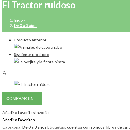
El Tractor ruidoso
Inicio
>
De 0 a 3 años
Producto anterior
Siguiente producto
🔍
COMPRAR EN…
Añadir a Favoritos
Favorito
Añadir a Favoritos
Categoría:
De 0 a 3 años
Etiquetas:
cuentos con sonidos
,
libros de car