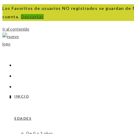
Los Favoritos de usuarios NO registrados se guardan de 
cuenta.
Descartar
Ir al contenido
INICIO
EDADES
De 0 a 3 años