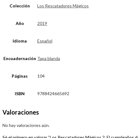
Colección
Los Rescatadores Mágicos
Año
2019
Idioma
Español
Encuadernación
Tapa blanda
Páginas
104
ISBN
9788424665692
Valoraciones
No hay valoraciones aún.
Sé el primero en valorar “Los Rescatadores Mágicos 2. El cumpleaños d