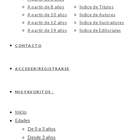
A partir de 8 años
Índice de Títulos
A partir de 10 años
Índice de Autores
A partir de 12 años
Índice de Ilustradores
A partir de 14 años
Índice de Editoriales
CONTACTO
ACCEDER/REGISTRARSE
MIS FAVORITOS -
Inicio
Edades
De 0 a 3 años
Desde 3 años