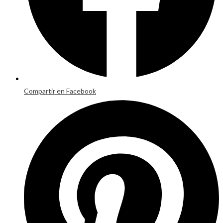
Compartir en Facebook
Opens
in
a
new
window