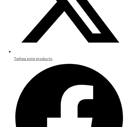
Twitea este producto
Opens
in
a
new
window