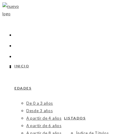
Ir
al
contenido
INICIO
EDADES
De 0 a 3 años
Desde 3 años
A partir de 4 años
LISTADOS
A partir de 6 años
A partir de 8 años
Índice de Títulos