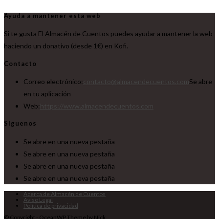
Ayuda a mantener esta web
Si te gusta El Almacén de Cuentos puedes ayudar a mantener la web
haciendo un donativo (desde 1€) en Kofi.
Contacto
Correo electrónico:
contacto@almacendecuentos.com
Se abre
en tu aplicación
Web:
https://www.almacendecuentos.com
Síguenos
Se abre en una nueva pestaña
Se abre en una nueva pestaña
Se abre en una nueva pestaña
Se abre en una nueva pestaña
Acerca de Almacén de Cuentos
Aviso Legal
Política de privacidad
© Copyright - OceanWP Theme by Nick