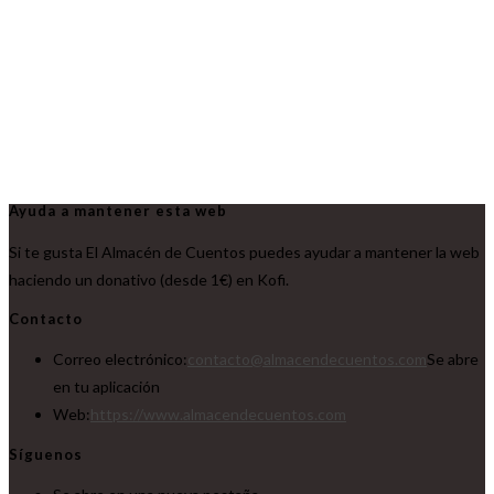
Ayuda a mantener esta web
Si te gusta El Almacén de Cuentos puedes ayudar a mantener la web
haciendo un donativo (desde 1€) en Kofi.
Contacto
Correo electrónico:
contacto@almacendecuentos.com
Se abre
en tu aplicación
Web:
https://www.almacendecuentos.com
Síguenos