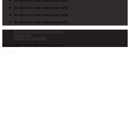
Se abre en una nueva pestaña
Se abre en una nueva pestaña
Se abre en una nueva pestaña
Se abre en una nueva pestaña
Acerca de Almacén de Cuentos
Aviso Legal
Política de privacidad
© Copyright - OceanWP Theme by Nick