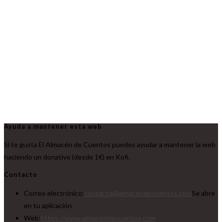
Ayuda a mantener esta web
Si te gusta El Almacén de Cuentos puedes ayudar a mantener la web
haciendo un donativo (desde 1€) en Kofi.
Contacto
Correo electrónico:
contacto@almacendecuentos.com
Se abre
en tu aplicación
Web:
https://www.almacendecuentos.com