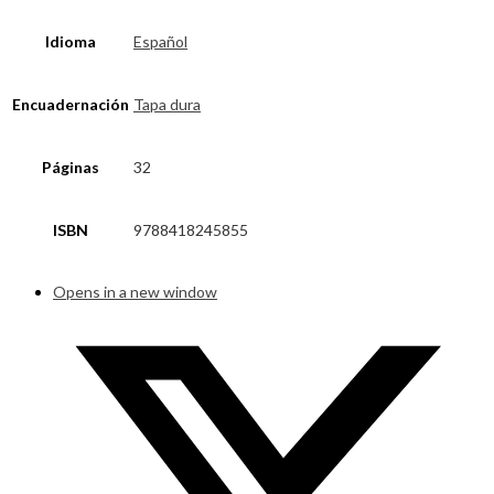
Idioma
Español
Encuadernación
Tapa dura
Páginas
32
ISBN
9788418245855
Opens in a new window