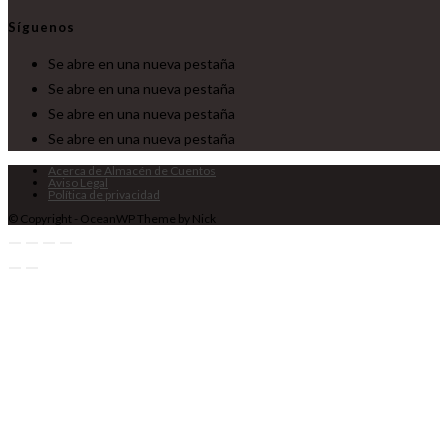
Síguenos
Se abre en una nueva pestaña
Se abre en una nueva pestaña
Se abre en una nueva pestaña
Se abre en una nueva pestaña
Acerca de Almacén de Cuentos
Aviso Legal
Política de privacidad
© Copyright - OceanWP Theme by Nick