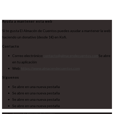
Ayuda a mantener esta web
Si te gusta El Almacén de Cuentos puedes ayudar a mantener la web
haciendo un donativo (desde 1€) en Kofi.
Contacto
Correo electrónico:
contacto@almacendecuentos.com
Se abre
en tu aplicación
Web:
https://www.almacendecuentos.com
Síguenos
Se abre en una nueva pestaña
Se abre en una nueva pestaña
Se abre en una nueva pestaña
Se abre en una nueva pestaña
Acerca de Almacén de Cuentos