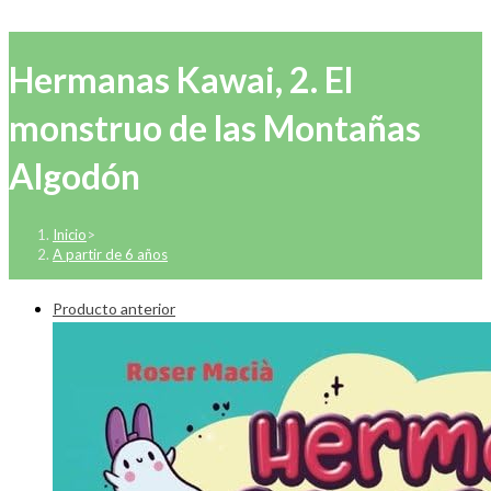
Hermanas Kawai, 2. El
monstruo de las Montañas
Algodón
Inicio
>
A partir de 6 años
Producto anterior