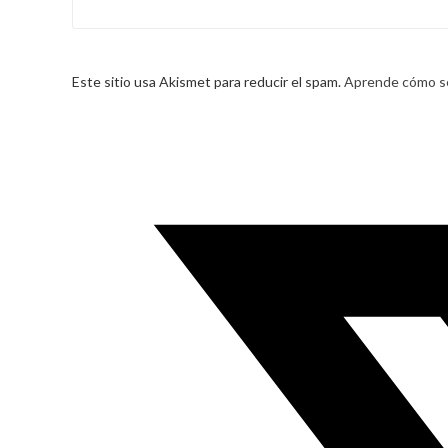
Este sitio usa Akismet para reducir el spam.
Aprende cómo se
Opens
in
a
new
window