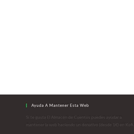
Ayuda A Mantener Esta Web
Si te gusta El Almacén de Cuentos puedes ayudar a
mantener la web haciendo un donativo (desde 1€) en Kofi.