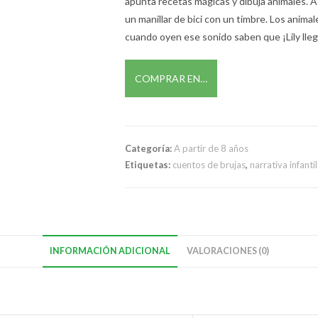
apunta recetas mágicas y dibuja animales. A
un manillar de bici con un timbre. Los animale
cuando oyen ese sonido saben que ¡Lily lleg
COMPRAR EN…
Categoría:
A partir de 8 años
Etiquetas:
cuentos de brujas
,
narrativa infantil
INFORMACIÓN ADICIONAL
VALORACIONES (0)