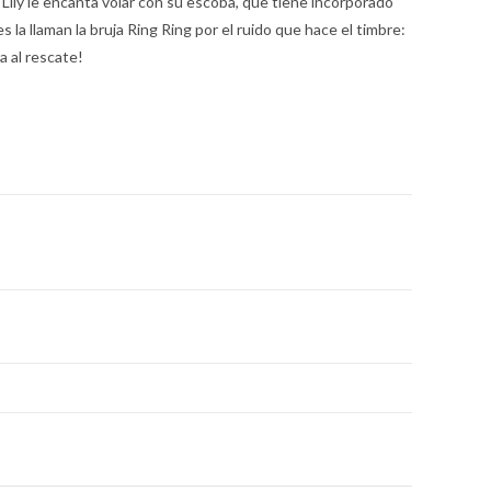
 Lily le encanta volar con su escoba, que tiene incorporado
s la llaman la bruja Ring Ring por el ruido que hace el timbre:
a al rescate!