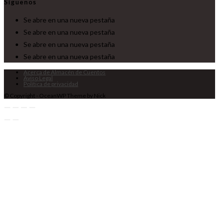
Síguenos
Se abre en una nueva pestaña
Se abre en una nueva pestaña
Se abre en una nueva pestaña
Se abre en una nueva pestaña
Acerca de Almacén de Cuentos
Aviso Legal
Política de privacidad
© Copyright - OceanWP Theme by Nick