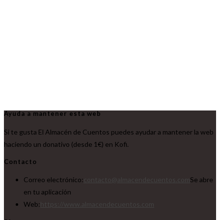
Ayuda a mantener esta web
Si te gusta El Almacén de Cuentos puedes ayudar a mantener la web
haciendo un donativo (desde 1€) en Kofi.
Contacto
Correo electrónico:
contacto@almacendecuentos.com
Se abre
en tu aplicación
Web:
https://www.almacendecuentos.com