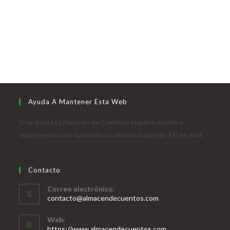
Ayuda A Mantener Esta Web
Si te gusta El Almacén de Cuentos puedes ayudar a
mantener la web haciendo un donativo (desde 1€) en Kofi.
Contacto
Correo electrónico:
contacto@almacendecuentos.com
Web:
https://www.almacendecuentos.com