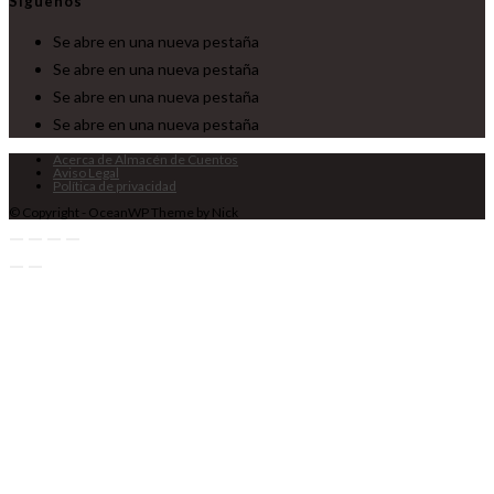
Síguenos
Se abre en una nueva pestaña
Se abre en una nueva pestaña
Se abre en una nueva pestaña
Se abre en una nueva pestaña
Acerca de Almacén de Cuentos
Aviso Legal
Política de privacidad
© Copyright - OceanWP Theme by Nick