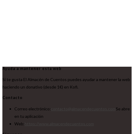
Ayuda a mantener esta web
Si te gusta El Almacén de Cuentos puedes ayudar a mantener la web
haciendo un donativo (desde 1€) en Kofi.
Contacto
Correo electrónico:
contacto@almacendecuentos.com
Se abre
en tu aplicación
Web:
https://www.almacendecuentos.com