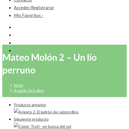
Acceder/Registrarse
Mis Favoritos -
Mateo Molón 2 – Un lío
perruno
Inicio
>
A partir de 6 años
Producto anterior
Siguiente producto