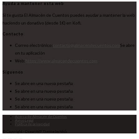
Ayuda a mantener esta web
Si te gusta El Almacén de Cuentos puedes ayudar a mantener la web
haciendo un donativo (desde 1€) en Kofi.
Contacto
Correo electrónico:
contacto@almacendecuentos.com
Se abre
en tu aplicación
Web:
https://www.almacendecuentos.com
Síguenos
Se abre en una nueva pestaña
Se abre en una nueva pestaña
Se abre en una nueva pestaña
Se abre en una nueva pestaña
Acerca de Almacén de Cuentos
Aviso Legal
Política de privacidad
© Copyright - OceanWP Theme by Nick