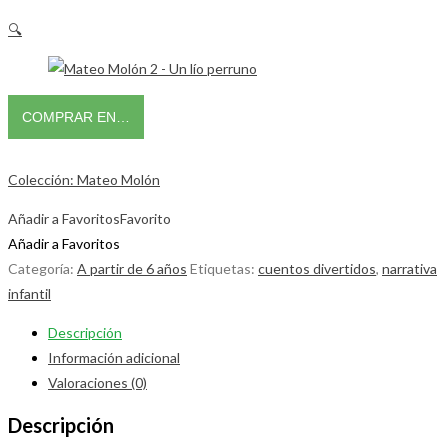
🔍
COMPRAR EN…
Colección: Mateo Molón
Añadir a Favoritos
Favorito
Añadir a Favoritos
Categoría:
A partir de 6 años
Etiquetas:
cuentos divertidos
,
narrativa
infantil
Descripción
Información adicional
Valoraciones (0)
Descripción