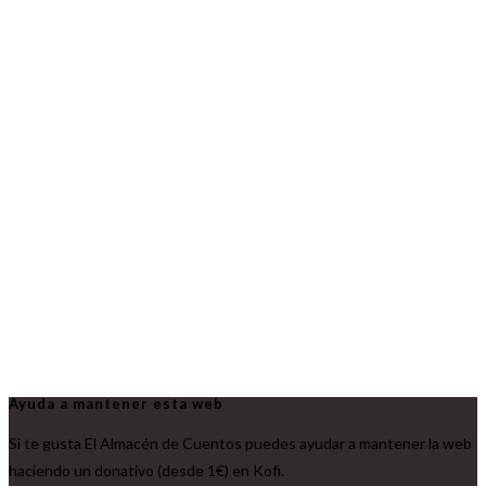
Ayuda a mantener esta web
Si te gusta El Almacén de Cuentos puedes ayudar a mantener la web
haciendo un donativo (desde 1€) en Kofi.