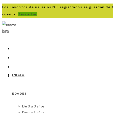
Los Favoritos de usuarios NO registrados se guardan de 
cuenta.
Descartar
Ir
al
contenido
INICIO
EDADES
De 0 a 3 años
Desde 3 años