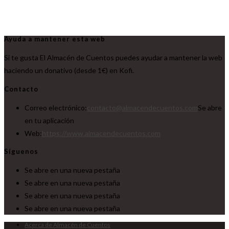
Ayuda a mantener esta web
Si te gusta El Almacén de Cuentos puedes ayudar a mantener la web
haciendo un donativo (desde 1€) en Kofi.
Contacto
Correo electrónico:
contacto@almacendecuentos.com
Se abre
en tu aplicación
Web:
https://www.almacendecuentos.com
Síguenos
Se abre en una nueva pestaña
Se abre en una nueva pestaña
Se abre en una nueva pestaña
Se abre en una nueva pestaña
Acerca de Almacén de Cuentos