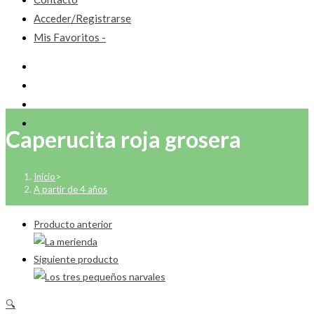
Acceder/Registrarse
Mis Favoritos -
Caperucita roja grosera
Inicio
>
A partir de 4 años
Producto anterior
Siguiente producto
🔍