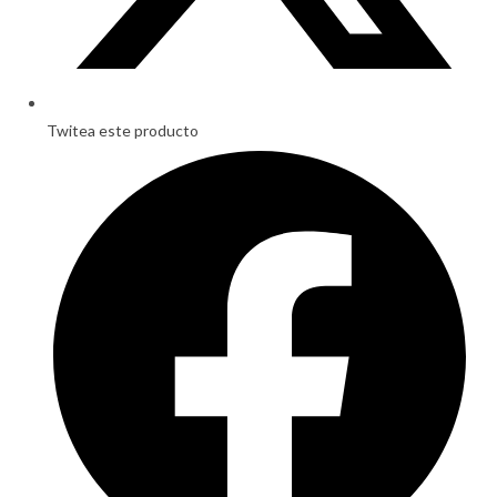
Twitea este producto
Opens
in
a
new
window