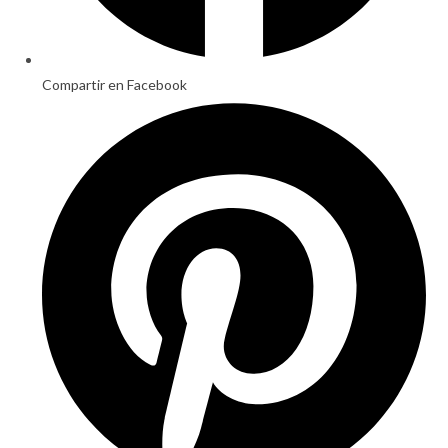
Compartir en Facebook
Opens
in
a
new
window