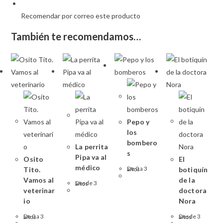
Recomendar por correo este producto
También te recomendamos…
Pepo y
los
bombero
La perrita
s
Pipa va al
Osito
El
médico
Tito.
De 0 a 3 años
botiquín
Vamos al
de la
Desde 3 años
veterinar
doctora
io
Nora
De 0 a 3 años
Desde 3 años