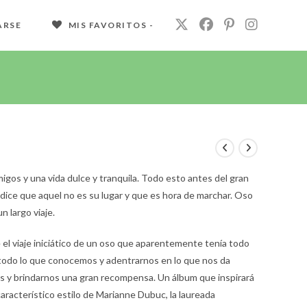
ARSE
MIS FAVORITOS -
gos y una vida dulce y tranquila. Todo esto antes del gran
e dice que aquel no es su lugar y que es hora de marchar. Oso
 largo viaje.
e el viaje iniciático de un oso que aparentemente tenía todo
ás todo lo que conocemos y adentrarnos en lo que nos da
s y brindarnos una gran recompensa. Un álbum que inspirará
característico estilo de Marianne Dubuc, la laureada