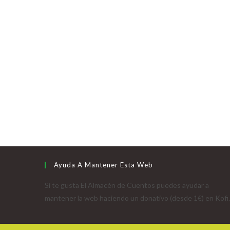
Ayuda A Mantener Esta Web
Si te gusta El Almacén de Cuentos puedes ayudar a
mantener la web haciendo un donativo (desde 1€) en Kofi.