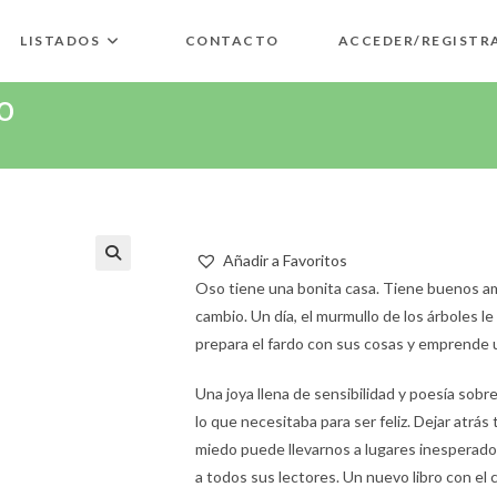
LISTADOS
CONTACTO
ACCEDER/REGISTR
o
Añadir a Favoritos
🔍
Oso tiene una bonita casa. Tiene buenos ami
cambio. Un día, el murmullo de los árboles l
prepara el fardo con sus cosas y emprende un
Una joya llena de sensibilidad y poesía sobr
lo que necesitaba para ser feliz. Dejar atr
miedo puede llevarnos a lugares inesperado
a todos sus lectores. Un nuevo libro con el 