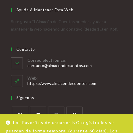
Ayuda A Mantener Esta Web
Si te gusta El Almacén de Cuentos puedes ayudar a
mantener la web haciendo un donativo (desde 1€) en Kofi.
Contacto
Correo electrónico:
contacto@almacendecuentos.com
Web:
https://www.almacendecuentos.com
Síguenos
Los Favoritos de usuarios NO registrados se
guardan de forma temporal (durante 60 días). Los