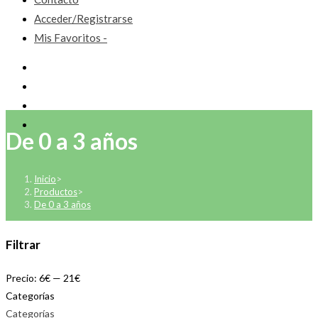
Acceder/Registrarse
Mis Favoritos -
De 0 a 3 años
Inicio
>
Productos
>
De 0 a 3 años
Filtrar
Precio:
6€
—
21€
Categorías
Categorías