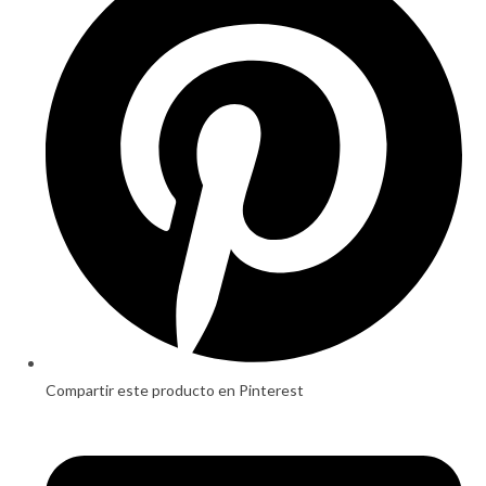
a
new
window
Compartir este producto en Pinterest
Opens
in
a