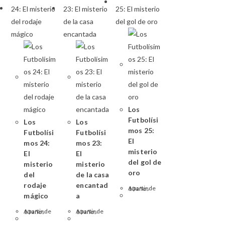
Los
Futbolísi
Los
Los
mos 25:
Futbolísi
Futbolísi
El
mos 24:
mos 23:
misterio
El
El
del gol de
misterio
misterio
oro
del
de la casa
rodaje
encantad
A partir de 10 años
mágico
a
A partir de 10 años
A partir de 10 años