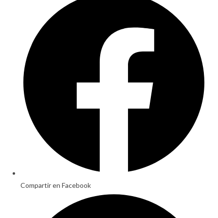
in
a
new
window
Compartir en Facebook
Opens
in