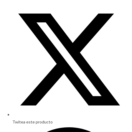
Opens
in
a
new
window
Twitea este producto
Opens