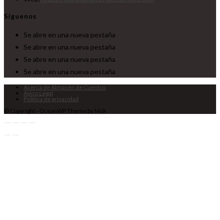
Síguenos
Se abre en una nueva pestaña
Se abre en una nueva pestaña
Se abre en una nueva pestaña
Se abre en una nueva pestaña
Acerca de Almacén de Cuentos
Aviso Legal
Política de privacidad
© Copyright - OceanWP Theme by Nick