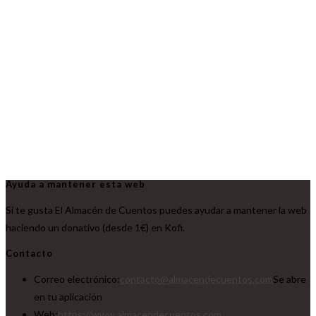
Ayuda a mantener esta web
Si te gusta El Almacén de Cuentos puedes ayudar a mantener la web
haciendo un donativo (desde 1€) en Kofi.
Contacto
Correo electrónico:
contacto@almacendecuentos.com
Se abre
en tu aplicación
Web:
https://www.almacendecuentos.com