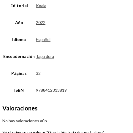
Editorial
Koala
Año
2022
Idioma
Español
Encuadernación
Tapa dura
Páginas
32
ISBN
9788412313819
Valoraciones
No hay valoraciones aún.
Sé el primero en valorar “Gerda. Historia de una ballena”