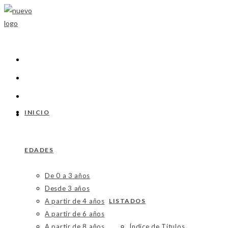
Ir
al
contenido
INICIO
EDADES
De 0 a 3 años
Desde 3 años
A partir de 4 años
LISTADOS
A partir de 6 años
A partir de 8 años
Índice de Títulos