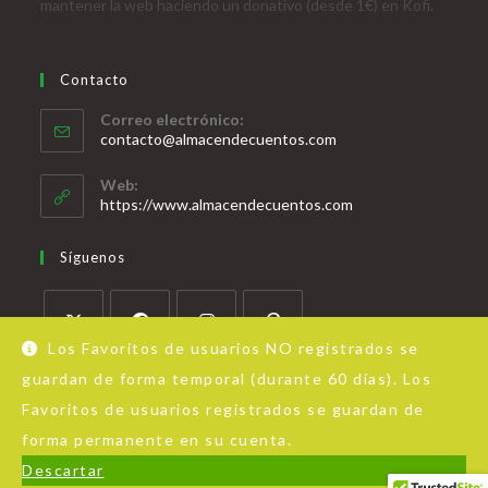
mantener la web haciendo un donativo (desde 1€) en Kofi.
Contacto
Correo electrónico:
contacto@almacendecuentos.com
Web:
https://www.almacendecuentos.com
Síguenos
Los Favoritos de usuarios NO registrados se
guardan de forma temporal (durante 60 días). Los
Favoritos de usuarios registrados se guardan de
forma permanente en su cuenta.
Acerca de Almacén de Cuentos
Aviso Legal
Política de privacidad
Descartar
© Copyright - OceanWP Theme by Nick