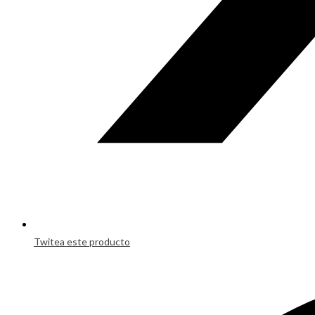
Twitea este producto
Opens
in
a
new