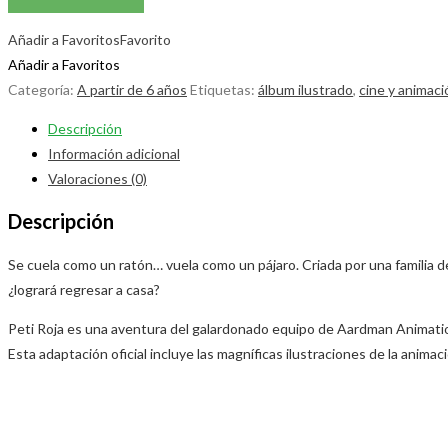
Añadir a Favoritos
Favorito
Añadir a Favoritos
Categoría:
A partir de 6 años
Etiquetas:
álbum ilustrado
,
cine y animaci
Descripción
Información adicional
Valoraciones (0)
Descripción
Se cuela como un ratón… vuela como un pájaro. Criada por una familia 
¿logrará regresar a casa?
Peti Roja es una aventura del galardonado equipo de Aardman Animations 
Esta adaptación oficial incluye las magníficas ilustraciones de la animac
Opens
in
a