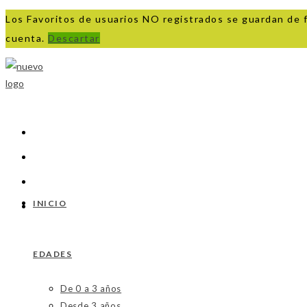
Los Favoritos de usuarios NO registrados se guardan de 
cuenta.
Descartar
Ir
al
contenido
INICIO
EDADES
De 0 a 3 años
Desde 3 años