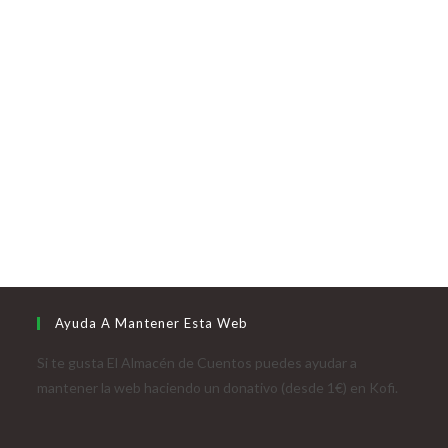
Ayuda A Mantener Esta Web
Si te gusta El Almacén de Cuentos puedes ayudar a
mantener la web haciendo un donativo (desde 1€) en Kofi.