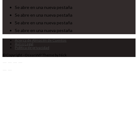
Se abre en una nueva pestaña
Se abre en una nueva pestaña
Se abre en una nueva pestaña
Se abre en una nueva pestaña
Acerca de Almacén de Cuentos
Aviso Legal
Política de privacidad
© Copyright - OceanWP Theme by Nick