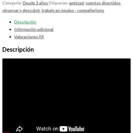
Categoría:
Desde 3 años
Etiquetas:
amistad
,
cuentos divertidos
,
observar y descubrir
,
trabajo en equipo - compañerismo
Descripción
Información adicional
Valoraciones (0)
Descripción