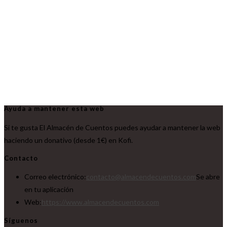
Ayuda a mantener esta web
Si te gusta El Almacén de Cuentos puedes ayudar a mantener la web
haciendo un donativo (desde 1€) en Kofi.
Contacto
Correo electrónico:
contacto@almacendecuentos.com
Se abre
en tu aplicación
Web:
https://www.almacendecuentos.com
Síguenos