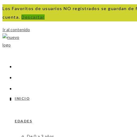
Los Favoritos de usuarios NO registrados se guardan de 
cuenta.
Descartar
Ir al contenido
INICIO
EDADES
De 0 a 3 años