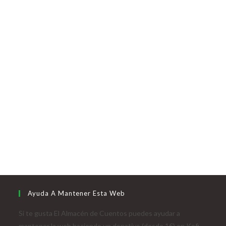
Ayuda A Mantener Esta Web
Si te gusta El Almacén de Cuentos puedes ayudar a
mantener la web haciendo un donativo (desde 1€) en Kofi.