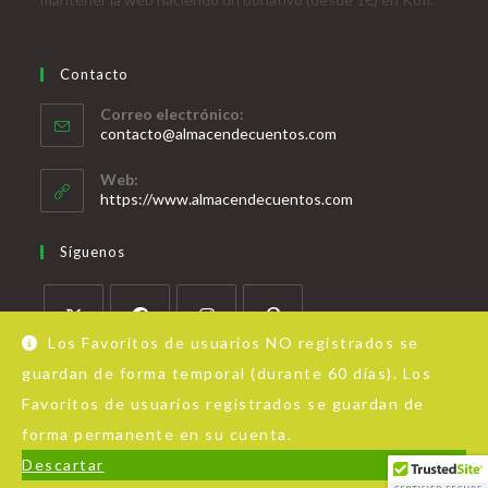
Contacto
Correo electrónico:
contacto@almacendecuentos.com
Web:
https://www.almacendecuentos.com
Síguenos
Los Favoritos de usuarios NO registrados se
guardan de forma temporal (durante 60 días). Los
Favoritos de usuarios registrados se guardan de
forma permanente en su cuenta.
Acerca de Almacén de Cuentos
Aviso Legal
Política de privacidad
Descartar
© Copyright - OceanWP Theme by Nick