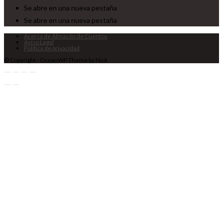
Se abre en una nueva pestaña
Se abre en una nueva pestaña
Acerca de Almacén de Cuentos
Aviso Legal
Política de privacidad
© Copyright - OceanWP Theme by Nick