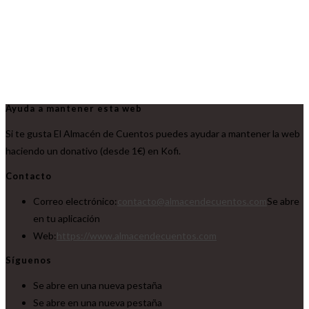
Ayuda a mantener esta web
Si te gusta El Almacén de Cuentos puedes ayudar a mantener la web
haciendo un donativo (desde 1€) en Kofi.
Contacto
Correo electrónico:
contacto@almacendecuentos.com
Se abre
en tu aplicación
Web:
https://www.almacendecuentos.com
Síguenos
Se abre en una nueva pestaña
Se abre en una nueva pestaña