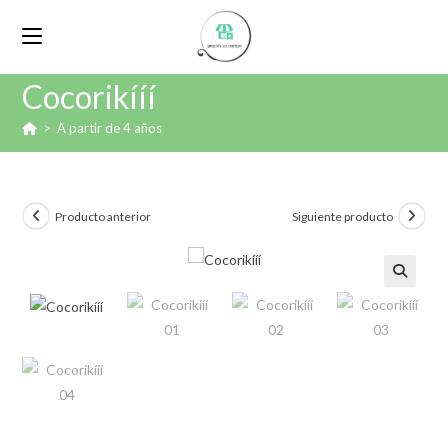
Cocorikííí
>
A partir de 4 años
Producto anterior
Siguiente producto
🔍