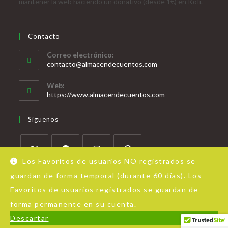
mantener la web haciendo un donativo (desde 1€) en Kofi.
Contacto
Correo electrónico:
contacto@almacendecuentos.com
Web:
https://www.almacendecuentos.com
Síguenos
Los Favoritos de usuarios NO registrados se
guardan de forma temporal (durante 60 días). Los
Favoritos de usuarios registrados se guardan de
forma permanente en su cuenta.
Acerca de Almacén de Cuentos
Aviso Legal
Política de privacidad
Descartar
© Copyright - OceanWP Theme by Nick