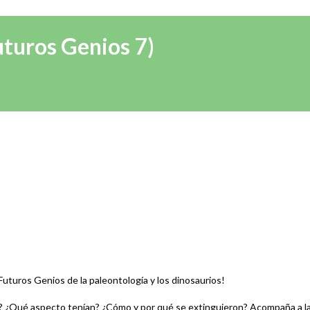
uturos Genios 7)
Futuros Genios de la paleontología y los dinosaurios!
 ¿Qué aspecto tenían? ¿Cómo y por qué se extinguieron? Acompaña a la i