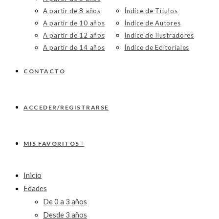
A partir de 8 años
Índice de Títulos
A partir de 10 años
Índice de Autores
A partir de 12 años
Índice de Ilustradores
A partir de 14 años
Índice de Editoriales
CONTACTO
ACCEDER/REGISTRARSE
MIS FAVORITOS -
Inicio
Edades
De 0 a 3 años
Desde 3 años