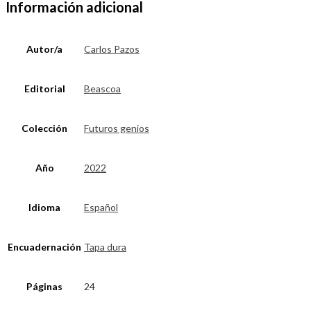
Información adicional
Autor/a
Carlos Pazos
Editorial
Beascoa
Colección
Futuros genios
Año
2022
Idioma
Español
Encuadernación
Tapa dura
Páginas
24