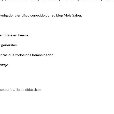
ivulgador científico conocido por su blog Mola Saber.
dizaje en familia.
s generales.
untas que todos nos hemos hecho.
izaje.
inosaurios
,
libros didácticos