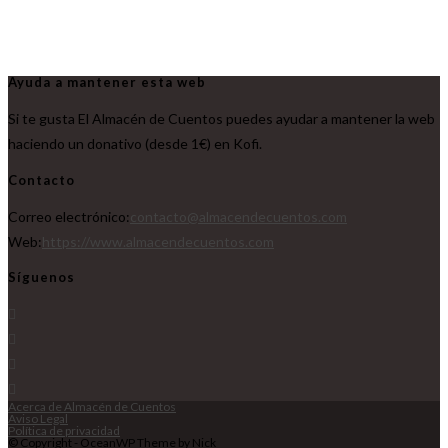
Ayuda a mantener esta web
Si te gusta El Almacén de Cuentos puedes ayudar a mantener la web
haciendo un donativo (desde 1€) en Kofi.
Contacto
Correo electrónico:
contacto@almacendecuentos.com
Web:
https://www.almacendecuentos.com
Síguenos
Acerca de Almacén de Cuentos
Aviso Legal
Política de privacidad
© Copyright - OceanWP Theme by Nick