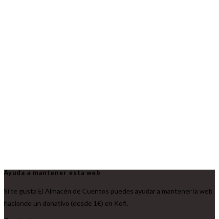
Ayuda a mantener esta web
Si te gusta El Almacén de Cuentos puedes ayudar a mantener la web
haciendo un donativo (desde 1€) en Kofi.