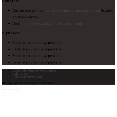
Contacto
Correo electrónico:
contacto@almacendecuentos.com
Se abre
en tu aplicación
Web:
https://www.almacendecuentos.com
Síguenos
Se abre en una nueva pestaña
Se abre en una nueva pestaña
Se abre en una nueva pestaña
Se abre en una nueva pestaña
Acerca de Almacén de Cuentos
Aviso Legal
Política de privacidad
© Copyright - OceanWP Theme by Nick