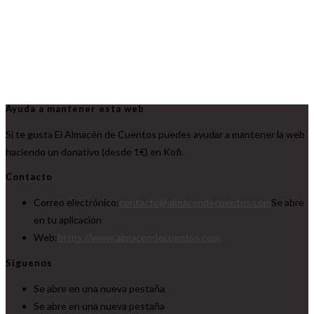
Ayuda a mantener esta web
Si te gusta El Almacén de Cuentos puedes ayudar a mantener la web
haciendo un donativo (desde 1€) en Kofi.
Contacto
Correo electrónico:
contacto@almacendecuentos.com
Se abre
en tu aplicación
Web:
https://www.almacendecuentos.com
Síguenos
Se abre en una nueva pestaña
Se abre en una nueva pestaña