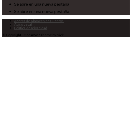
Se abre en una nueva pestaña
Se abre en una nueva pestaña
Acerca de Almacén de Cuentos
Aviso Legal
Política de privacidad
© Copyright - OceanWP Theme by Nick