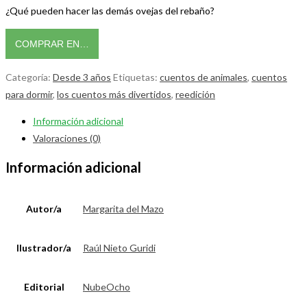
¿Qué pueden hacer las demás ovejas del rebaño?
COMPRAR EN…
Categoría:
Desde 3 años
Etiquetas:
cuentos de animales
,
cuentos
para dormir
,
los cuentos más divertidos
,
reedición
Información adicional
Valoraciones (0)
Información adicional
Autor/a
Margarita del Mazo
Ilustrador/a
Raúl Nieto Guridi
Editorial
NubeOcho