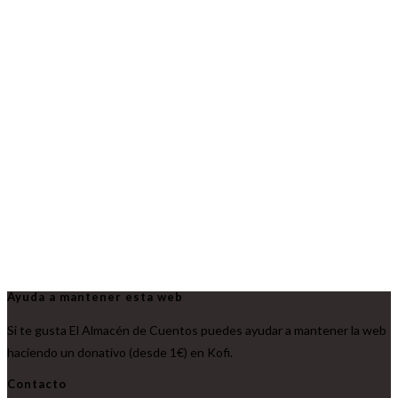
Ayuda a mantener esta web
Si te gusta El Almacén de Cuentos puedes ayudar a mantener la web
haciendo un donativo (desde 1€) en Kofi.
Contacto