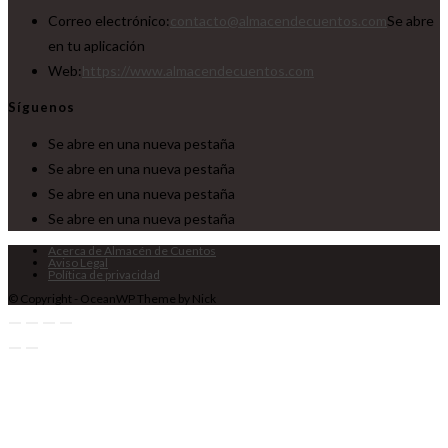
Correo electrónico:
contacto@almacendecuentos.com
Se abre
en tu aplicación
Web:
https://www.almacendecuentos.com
Síguenos
Se abre en una nueva pestaña
Se abre en una nueva pestaña
Se abre en una nueva pestaña
Se abre en una nueva pestaña
Acerca de Almacén de Cuentos
Aviso Legal
Política de privacidad
© Copyright - OceanWP Theme by Nick